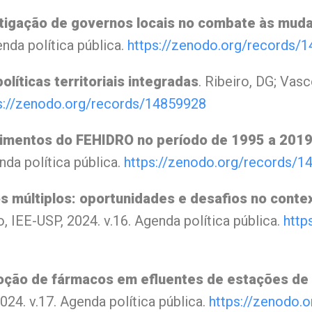
tigação de governos locais no combate às muda
enda política pública.
https://zenodo.org/records/
1
olíticas territoriais integradas
. Ribeiro, DG; Va
s://zenodo.org/records/
14859928
estimentos do FEHIDRO no período de 1995 a 201
nda política pública.
https://zenodo.org/records/
1
os múltiplos: oportunidades e desafios no cont
, IEE-USP, 2024. v.16. Agenda política pública.
http
oção de fármacos em efluentes de estações de
024. v.17. Agenda política pública.
https://zenodo.o