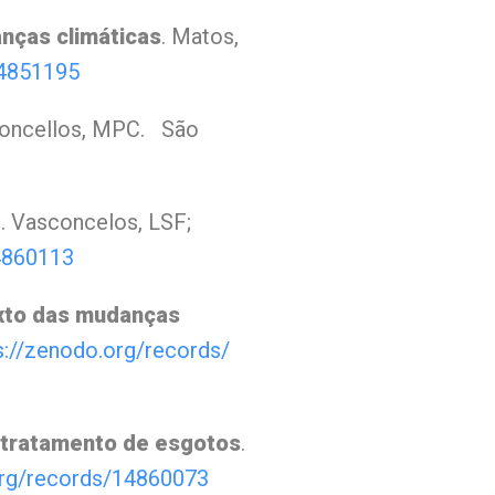
nças climáticas
. Matos,
4851195
sconcellos, MPC. São
9
. Vasconcelos, LSF;
4860113
exto das mudanças
s://zenodo.org/records/
 tratamento de esgotos
.
rg/records/
14860073