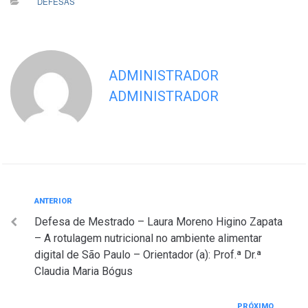
DEFESAS
ADMINISTRADOR
ADMINISTRADOR
Navegação
Anterior
ANTERIOR
Defesa de Mestrado – Laura Moreno Higino Zapata
de
– A rotulagem nutricional no ambiente alimentar
Post
digital de São Paulo – Orientador (a): Prof.ª Dr.ª
Claudia Maria Bógus
Próximo
PRÓXIMO