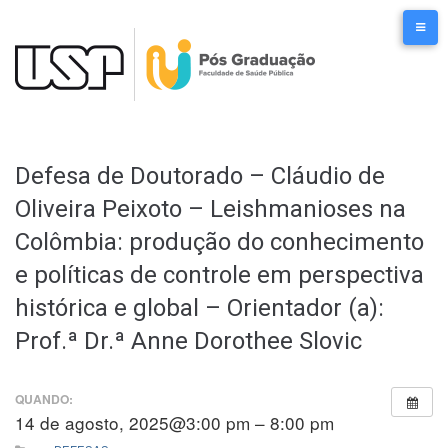
Ir
para
o
conteúdo
Defesa de Doutorado – Cláudio de
Oliveira Peixoto – Leishmanioses na
Colômbia: produção do conhecimento
e políticas de controle em perspectiva
histórica e global – Orientador (a):
Prof.ª Dr.ª Anne Dorothee Slovic
QUANDO:
14 de agosto, 2025@3:00 pm – 8:00 pm