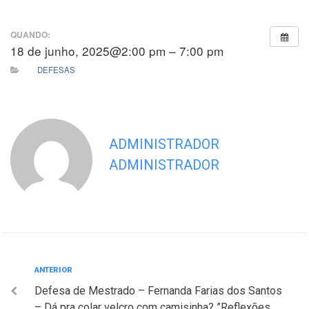
QUANDO:
18 de junho, 2025@2:00 pm – 7:00 pm
DEFESAS
ADMINISTRADOR
ADMINISTRADOR
Navegação
Anterior
ANTERIOR
Defesa de Mestrado – Fernanda Farias dos Santos
de
– Dá pra colar velcro com camisinha? ”Reflexões