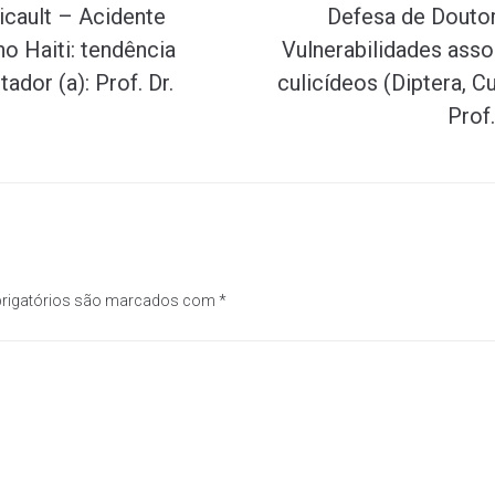
cault – Acidente
Defesa de Douto
no Haiti: tendência
Vulnerabilidades ass
dor (a): Prof. Dr.
culicídeos (Diptera, C
Prof.
rigatórios são marcados com
*