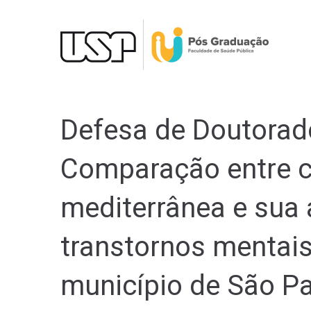
Ir
para
o
conteúdo
Defesa de Doutorad
Comparação entre ci
mediterrânea e sua
transtornos mentai
município de São Pa