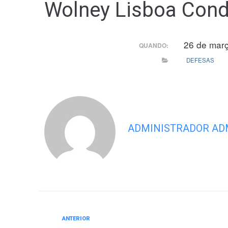
Wolney Lisboa Con
26 de mar
QUANDO:
DEFESAS
ADMINISTRADOR AD
Anterior
ANTERIOR
Navegação