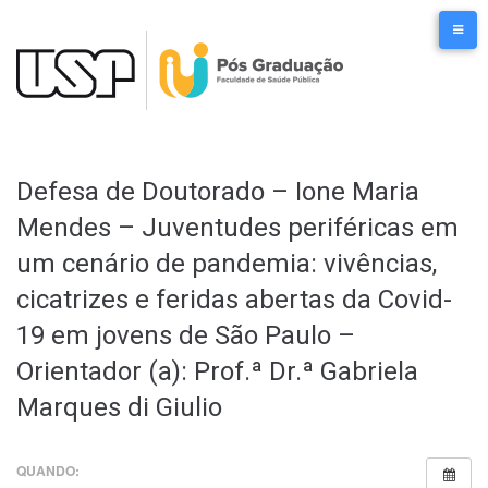
Ir
para
o
conteúdo
Defesa de Doutorado – Ione Maria
Mendes – Juventudes periféricas em
um cenário de pandemia: vivências,
cicatrizes e feridas abertas da Covid-
19 em jovens de São Paulo –
Orientador (a): Prof.ª Dr.ª Gabriela
Marques di Giulio
QUANDO: