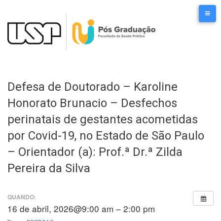
Ir
para
o
conteúdo
Defesa de Doutorado – Karoline
Honorato Brunacio – Desfechos
perinatais de gestantes acometidas
por Covid-19, no Estado de São Paulo
– Orientador (a): Prof.ª Dr.ª Zilda
Pereira da Silva
QUANDO:
16 de abril, 2026@9:00 am – 2:00 pm