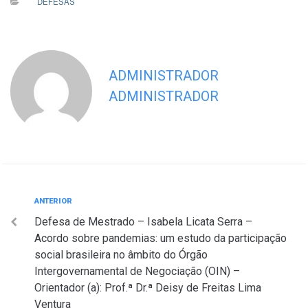
DEFESAS
ADMINISTRADOR
ADMINISTRADOR
Navegação
Anterior
ANTERIOR
Defesa de Mestrado – Isabela Licata Serra –
de
Acordo sobre pandemias: um estudo da participação
Post
social brasileira no âmbito do Órgão
Intergovernamental de Negociação (OIN) –
Orientador (a): Prof.ª Dr.ª Deisy de Freitas Lima
Ventura