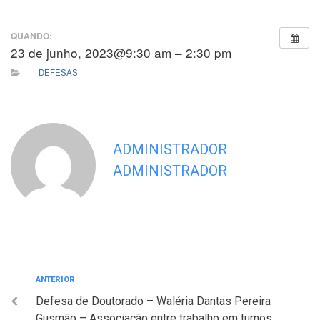
QUANDO:
23 de junho, 2023@9:30 am – 2:30 pm
DEFESAS
ADMINISTRADOR
ADMINISTRADOR
Navegação
Anterior
ANTERIOR
Defesa de Doutorado – Waléria Dantas Pereira
de
Gusmão – Associação entre trabalho em turnos,