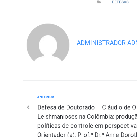
DEFESAS
ADMINISTRADOR AD
Anterior
ANTERIOR
Navegação
Defesa de Doutorado – Cláudio de Ol
de
Leishmanioses na Colômbia: produç
políticas de controle em perspectiva 
Post
Orientador (a): Prof.ª Dr.ª Anne Doro