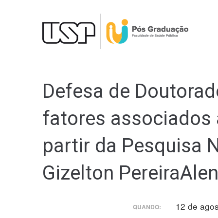
Ir
para
o
conteúdo
Defesa de Doutorad
fatores associados
partir da Pesquisa N
Gizelton PereiraAle
12 de ago
QUANDO: