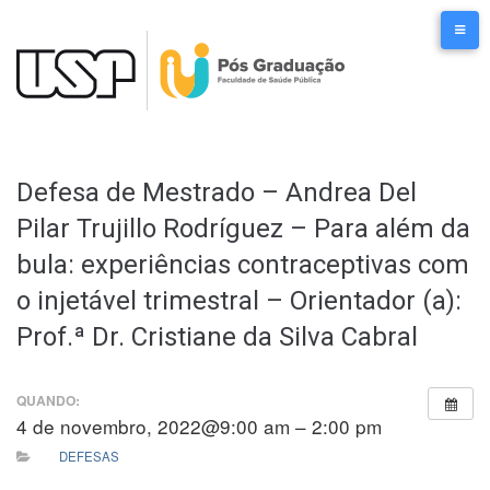
Ir
para
o
conteúdo
Defesa de Mestrado – Andrea Del
Pilar Trujillo Rodríguez – Para além da
bula: experiências contraceptivas com
o injetável trimestral – Orientador (a):
Prof.ª Dr. Cristiane da Silva Cabral
QUANDO:
4 de novembro, 2022@9:00 am – 2:00 pm
DEFESAS