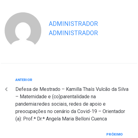
ADMINISTRADOR
ADMINISTRADOR
Navegação
Anterior
ANTERIOR
Defesa de Mestrado – Kamilla Thaís Vulcão da Silva
de
– Maternidade e (co)parentalidade na
Post
pandemia:redes sociais, redes de apoio e
preocupações no cenário da Covid-19 – Orientador
(a): Prof.ª Dr.ª Angela Maria Belloni Cuenca
Próximo
PRÓXIMO