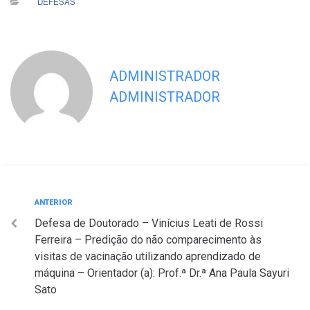
DEFESAS
ADMINISTRADOR
ADMINISTRADOR
Navegação
Anterior
ANTERIOR
Defesa de Doutorado – Vinícius Leati de Rossi
de
Ferreira – Predição do não comparecimento às
Post
visitas de vacinação utilizando aprendizado de
máquina – Orientador (a): Prof.ª Dr.ª Ana Paula Sayuri
Sato