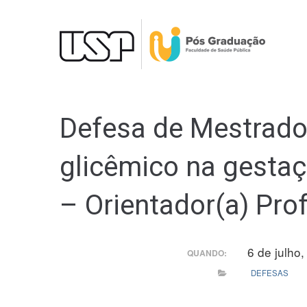
Ir
para
o
conteúdo
Defesa de Mestrado 
glicêmico na gestaç
– Orientador(a) Prof
6 de julho
QUANDO:
DEFESAS