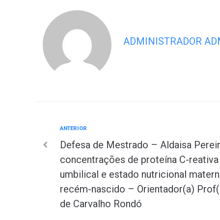
ADMINISTRADOR AD
Anterior
ANTERIOR
Navegação
Defesa de Mestrado – Aldaisa Perei
de
concentrações de proteína C-reativa
umbilical e estado nutricional mate
Post
recém-nascido – Orientador(a) Prof(a
de Carvalho Rondó