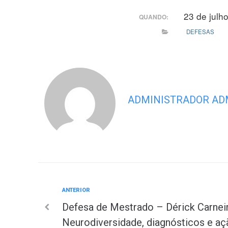
23 de julh
QUANDO:
DEFESAS
ADMINISTRADOR AD
Anterior
ANTERIOR
Navegação
Defesa de Mestrado – Dérick Carnei
de
Neurodiversidade, diagnósticos e aç