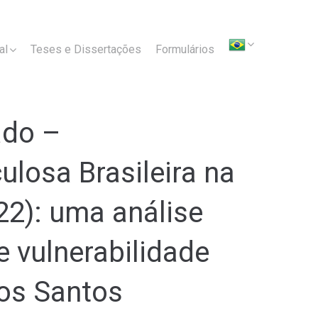
al
Teses e Dissertações
Formulários
ado –
losa Brasileira na
22): uma análise
 vulnerabilidade
dos Santos