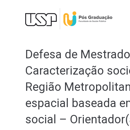
Ir
para
o
conteúdo
Defesa de Mestrado 
Caracterização soci
Região Metropolitan
espacial baseada em
social – Orientador