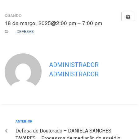
QUANDO:
18 de março, 2025@2:00 pm – 7:00 pm
DEFESAS
ADMINISTRADOR
ADMINISTRADOR
Navegação
Anterior
ANTERIOR
Defesa de Doutorado – DANIELA SANCHES
de
TAVARES – Processos de mediação do assédio