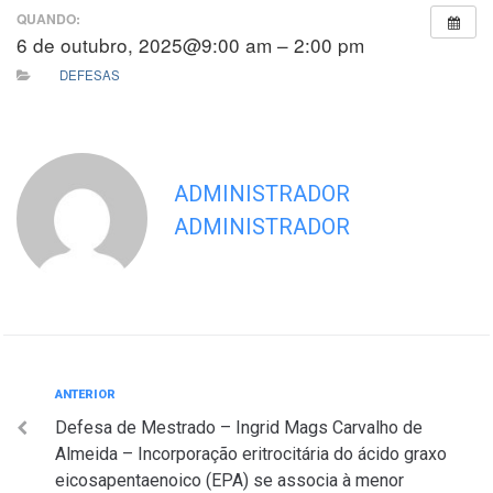
QUANDO:
6 de outubro, 2025@9:00 am – 2:00 pm
DEFESAS
ADMINISTRADOR
ADMINISTRADOR
Navegação
Anterior
ANTERIOR
Defesa de Mestrado – Ingrid Mags Carvalho de
de
Almeida – Incorporação eritrocitária do ácido graxo
Post
eicosapentaenoico (EPA) se associa à menor