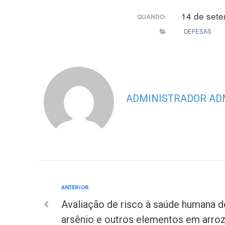
14 de set
QUANDO:
DEFESAS
ADMINISTRADOR AD
Anterior
ANTERIOR
Navegação
Avaliação de risco à saúde humana d
de
arsênio e outros elementos em arroz