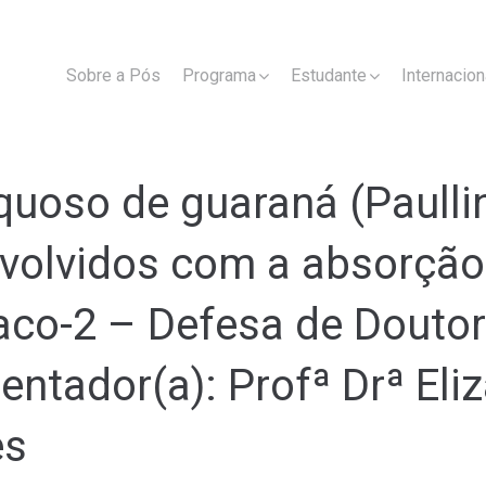
Sobre a Pós
Programa
Estudante
Internacion
aquoso de guaraná (Paull
olvidos com a absorção d
Caco-2 – Defesa de Douto
entador(a): Profª Drª El
es