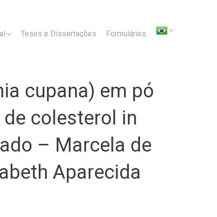
al
Teses e Dissertações
Formulários
inia cupana) em pó
e colesterol in
rado – Marcela de
izabeth Aparecida