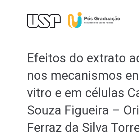
Ir
para
o
conteúdo
Efeitos do extrato 
nos mecanismos env
vitro e em células 
Souza Figueira – Ori
Ferraz da Silva Torr