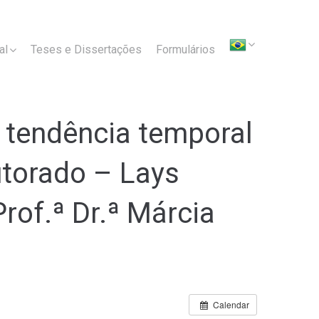
al
Teses e Dissertações
Formulários
: tendência temporal
utorado – Lays
rof.ª Dr.ª Márcia
Calendar