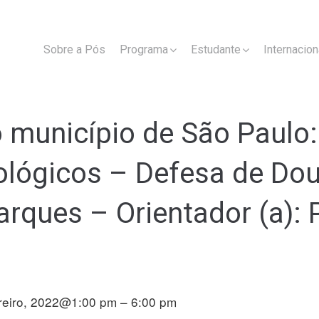
Sobre a Pós
Programa
Estudante
Internacion
o município de São Paulo
ológicos – Defesa de Do
rques – Orientador (a): P
reiro, 2022@1:00 pm – 6:00 pm