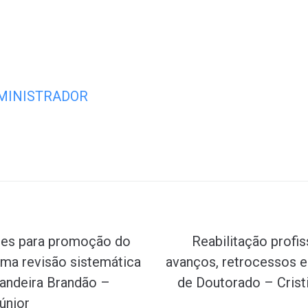
MINISTRADOR
Próximo
ares para promoção do
Reabilitação profis
 uma revisão sistemática
avanços, retrocessos 
andeira Brandão –
de Doutorado – Crist
Júnior