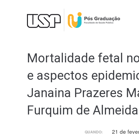
Ir
para
o
conteúdo
Mortalidade fetal n
e aspectos epidemi
Janaina Prazeres Ma
Furquim de Almeida
21 de feve
QUANDO: