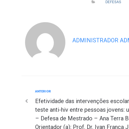
DEFESAS
ADMINISTRADOR AD
Anterior
ANTERIOR
Navegação
Efetividade das intervenções escol
de
teste anti-hiv entre pessoas jovens:
– Defesa de Mestrado – Ana Terra B
Post
Orientador (a): Prof. Dr. Ivan França 