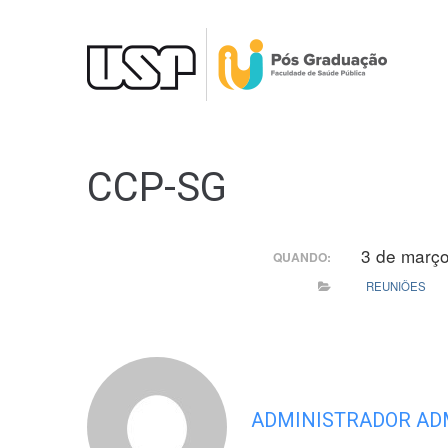
Ir
para
o
conteúdo
CCP-SG
3 de març
QUANDO:
REUNIÕES
ADMINISTRADOR AD