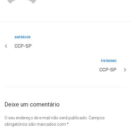
Navegação
Anterior
ANTERIOR
CCP-SP
de
Post
Próximo
PRÓXIMO
CCP-SP
Deixe um comentário
O seu endereço de e-mail não será publicado.
Campos
obrigatórios são marcados com
*