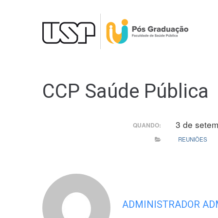
Ir
para
o
conteúdo
CCP Saúde Pública
3 de sete
QUANDO:
REUNIÕES
ADMINISTRADOR AD