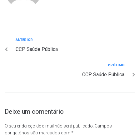
Navegação
Anterior
ANTERIOR
CCP Saúde Pública
de
Post
Próximo
PRÓXIMO
CCP Saúde Pública
Deixe um comentário
O seu endereço de e-mail não será publicado.
Campos
obrigatórios são marcados com
*